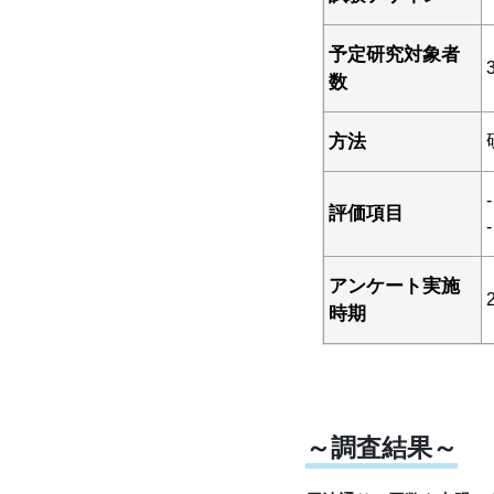
予定研究対象者
数
方法
評価項目
アンケート実施
時期
～調査結果～