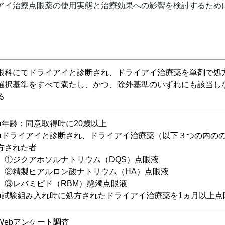
イアイ治療点眼薬の使用実態と治療効果への影響を検討するため
眼科にてドライアイと診断され、ドライアイ治療薬を単剤で処
選択基準をすべて満たし、かつ、除外基準のいずれにも該当し
る
■年齢：同意取得時に20歳以上
■ドライアイと診断され、ドライアイ治療薬（以下３つの内の
方された者
①ジクアホソルナトリウム（DQS）点眼液
②精製ヒアルロン酸ナトリウム（HA）点眼液
③レバミピド（RBM）懸濁点眼液
■試験組み入れ時に処方されたドライアイ治療薬を1ヵ月以上点
Webアンケート調査