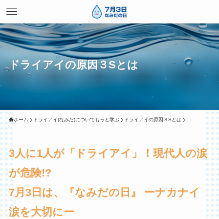
ドライアイの原因３Sとは
ホーム
ドライアイ(なみだ)についてもっと学ぶ
ドライアイの原因３Sとは
3人に1人が「ドライアイ」！現代人の涙
が危険!?
7月3日は、『なみだの日』 ーナカナイ
涙を大切にー